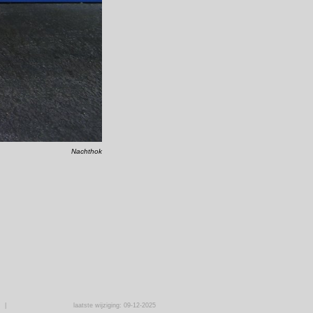
Nachthok
|
laatste wijziging: 09-12-2025