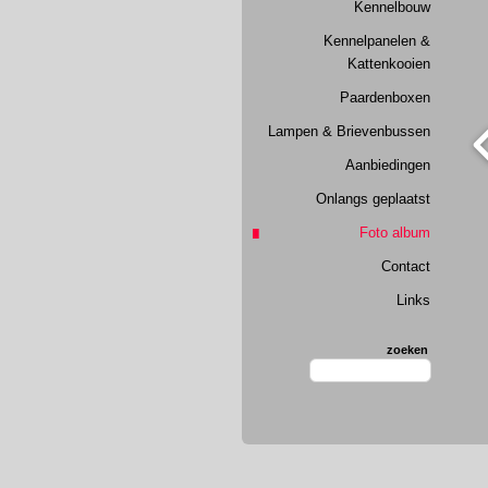
Kennelbouw
Kennelpanelen &
Kattenkooien
Paardenboxen
Lampen & Brievenbussen
Aanbiedingen
Onlangs geplaatst
Foto album
Contact
Links
zoeken