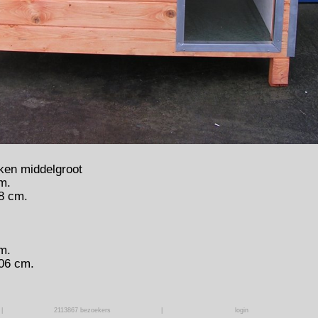
ken middelgroot
m.
8 cm.
m.
06 cm.
|
2113867
bezoekers
|
login