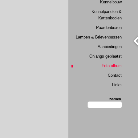
Kennelbouw
Kennelpanelen &
Kattenkooien
Paardenboxen
Lampen & Brievenbussen
Aanbiedingen
Onlangs geplaatst
Foto album
Contact
Links
zoeken