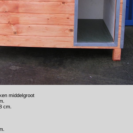
ken middelgroot
m.
8 cm.
m.